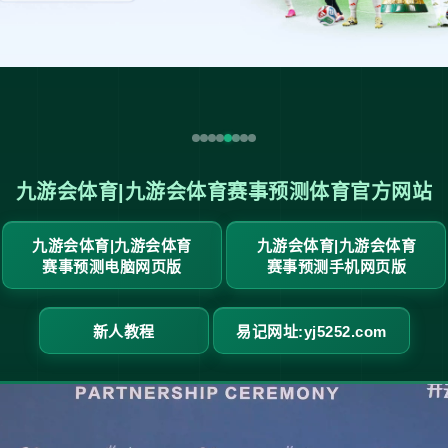
九游会体育|九游会体育赛事预测体育官方网站
九游会体育|九游会体育
九游会体育|九游会体育
赛事预测电脑网页版
赛事预测手机网页版
新人教程
易记网址:yj5252.com