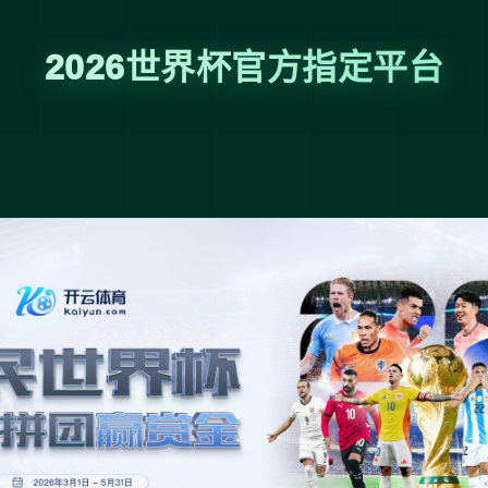
2026世界杯官方指定平台