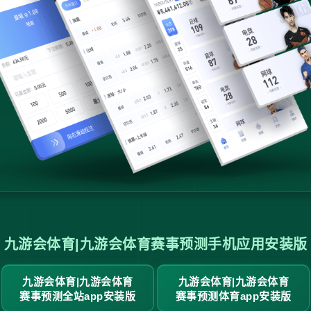
九游会体育|九游会体育赛事预测手机应用安装版
九游会体育|九游会体育
九游会体育|九游会体育
赛事预测全站app安装版
赛事预测体育app安装版