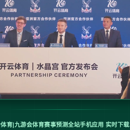
体育|九游会体育赛事预测全站手机应用 实时下