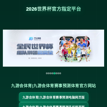
2026世界杯官方指定平台
九游会体育|九游会体育赛事预测体育官方网站
九游会体育|九游会体育赛事预测电脑网页版