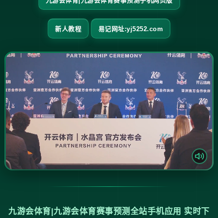
九游会体育|九游会体育赛事预测手机网页版
新人教程
易记网址:yj5252.com
九游会体育|九游会体育赛事预测全站手机应用 实时下